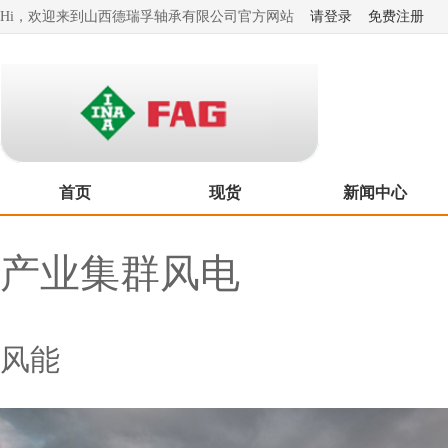
Hi，欢迎来到山西德瑞孚轴承有限公司官方网站
请登录
免费注册
首页
现货
新闻中心
产业集群风电
风能