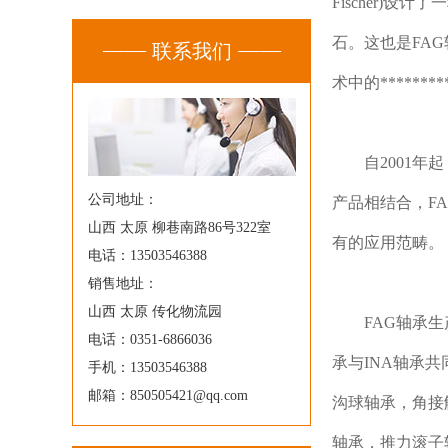
Fischer)
石。这也是FA
联系我们
术中的******
自2001
公司地址：
产品相结合，F
山西 太原 柳巷南路86号322室
有的应用范畴。
电话：13503546388
销售地址：
山西 太原 传化物流园
FAG轴承
电话：0351-6866036
承与INA轴承
手机：13503546388
邮箱：850505421@qq.com
沟球轴承，角接
轴承，推力滚子