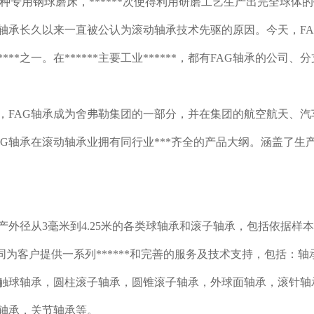
设计了一种专用钢球磨床，******次使得利用研磨工艺生产出完
G轴承长久以来一直被公认为滚动轴承技术先驱的原因。今天，F
******之一。在******主要工业******，都有FAG轴承的公
年起，FAG轴承成为舍弗勒集团的一部分，并在集团的航空航天、
AG轴承在滚动轴承业拥有同行业***齐全的产品大纲。涵盖了
生产外径从3毫米到4.25米的各类球轴承和滚子轴承，包括依据样
共同为客户提供一系列******和完善的服务及技术支持，包括：
触球轴承，圆柱滚子轴承，圆锥滚子轴承，外球面轴承，滚针轴
轴承，关节轴承等。