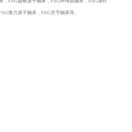
承，FAG圆锥滚子轴承，FAG外球面轴承，FAG滚针
FAG推力滚子轴承，FAG关节轴承等。