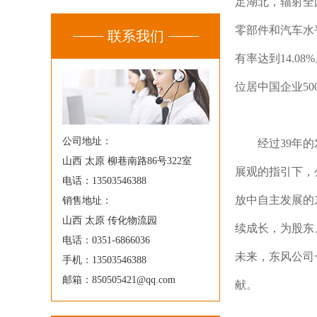
足湖北，辐射全
零部件和汽车水平
联系我们
有率达到14.0
位居中国企业50
公司地址：
经过39年
山西 太原 柳巷南路86号322室
展观的指引下，
电话：13503546388
放中自主发展的
销售地址：
山西 太原 传化物流园
续成长，为股东
电话：0351-6866036
未来，东风公司
手机：13503546388
邮箱：850505421@qq.com
献。