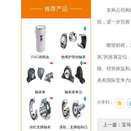
推荐产品
东风公司构
统，进一步完善
瞻望前程，
风”的发展定位
FAG润滑油
免维护滑动轴承
模、经营效益和
具有国际竞争力
轴承座
轴承座单元
分享到：
上一篇：宝马
丝杠支撑轴承
滚轮，支撑辊和凸