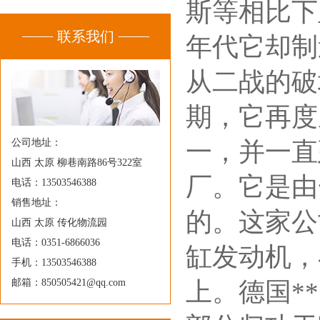
斯等相比下
联系我们
年代它却制造
从二战的破
期，它再度
公司地址：
一，并一直
山西 太原 柳巷南路86号322室
厂。它是由
电话：13503546388
销售地址：
的。这家公
山西 太原 传化物流园
电话：0351-6866036
缸发动机，在
手机：13503546388
邮箱：850505421@qq.com
上。德国*