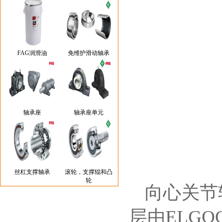
FAG润滑油
免维护滑动轴承
轴承座
轴承座单元
丝杠支撑轴承
滚轮，支撑辊和凸
轮
向心关节
层由ELG